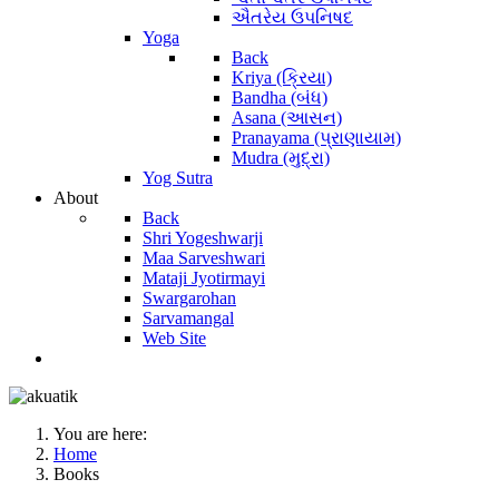
ઐતરેય ઉપનિષદ
Yoga
Back
Kriya (ક્રિયા)
Bandha (બંધ)
Asana (આસન)
Pranayama (પ્રાણાયામ)
Mudra (મુદ્રા)
Yog Sutra
About
Back
Shri Yogeshwarji
Maa Sarveshwari
Mataji Jyotirmayi
Swargarohan
Sarvamangal
Web Site
You are here:
Home
Books