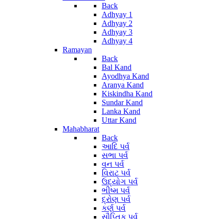
Back
Adhyay 1
Adhyay 2
Adhyay 3
Adhyay 4
Ramayan
Back
Bal Kand
Ayodhya Kand
Aranya Kand
Kiskindha Kand
Sundar Kand
Lanka Kand
Uttar Kand
Mahabharat
Back
આદિ પર્વ
સભા પર્વ
વન પર્વ
વિરાટ પર્વ
ઉદ્યોગ પર્વ
ભીષ્મ પર્વ
દ્રોણ પર્વ
કર્ણ પર્વ
સૌપ્તિક પર્વ