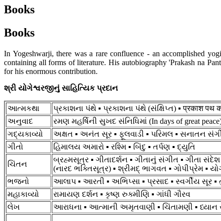
Books
Books
In Yogeshwarji, there was a rare confluence - an accomplished yogi,
containing all forms of literature. His autobiography 'Prakash na Pan
for his enormous contribution.
શ્રી યોગેશ્વરજીનું સાહિત્યિક પ્રદાન
આત્મકથા
પ્રકાશના પંથે ▪ પ્રકાશના પંથે (સંક્ષિપ્ત) ▪ प्रकाश पथ क
અનુવાદ
રમણ મહર્ષિની સુખદ સંનિધિમાં (In days of great peac
ગદ્યકાવ્યો
અક્ષત ▪ અનંત સૂર ▪ ફૂલવાડી ▪ પરિમલ ▪ સનાતન સંગીત 
ગીતો
હિમાલય અમારો ▪ રશ્મિ ▪ બિંદુ ▪ તર્પણ ▪ દ્યુતિ
બ્રહ્મસૂત્ર ▪ ગીતાદર્શન ▪ ગીતાનું સંગીત ▪ ગીતા સ
ચિંતન
(નારદ ભક્તિસૂત્ર) ▪ શ્રીમદ્ ભાગવત ▪ ગોપીપ્રેમ ▪ યોગદ
ભજનો
આલાપ ▪ આરતી ▪ અભિપ્સા ▪ પ્રસાદ ▪ સ્વર્ગીય સૂર ▪
મહાકાવ્યો
રામાયણ દર્શન ▪ કૃષ્ણ રુક્મીણિ ▪ ગાંધી ગૌરવ
લેખ
આરાધના ▪ આત્માની અમૃતવાણી ▪ ચિંતામણી ▪ ધ્યાન સાધન