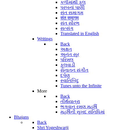
કળીમાંથી ફૂલ
પરબનાં પાણી
સંત સમાગમ
संत समागम
સંત સૌરભ
સત્સંગ
Translated in English
Writings
Back
અક્ષત
અનંત સૂર
પરિમલ
ફૂલવાડી
સનાતન સંગીત
દર્પણ
સ્વાતિબિંદુ
Tunes unto the Infinite
More
Back
તીર્થયાત્રા
ભગવાન રમણ મહર્ષિ
મહર્ષિની સુખદ સંનિધિમાં
Bhajans
Back
Shri Yogeshwarji