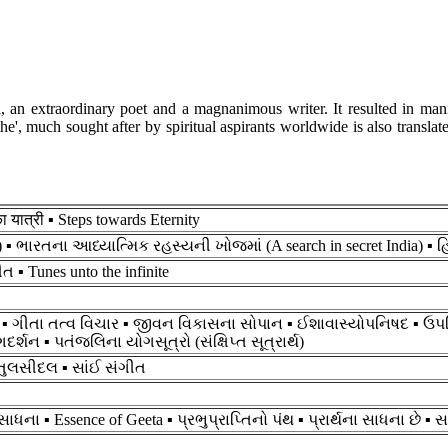
 an extraordinary poet and a magnanimous writer. It resulted in mani
the', much sought after by spiritual aspirants worldwide is also transl
ा यात्री ▪ Steps towards Eternity
e) ▪ ભારતના આધ્યાત્મિક રહસ્યની ખોજમાં (A search in secret India) ▪ 
▪ Tunes unto the infinite
ંદેશ ▪ ગીતા તત્વ વિચાર ▪ જીવન વિકાસના સોપાન ▪ ઈશાવાસ્યોપનિષદ ▪ 
ર્શન ▪ પતંજલિના યોગસૂત્રો (સંક્ષિપ્ત સૂત્રાર્થ)
 તુલસીદલ ▪ સાંઈ સંગીત
ા ▪ Essence of Geeta ▪ પ્રભુપ્રાપ્તિનો પંથ ▪ પ્રાર્થના સાધના છે ▪ 