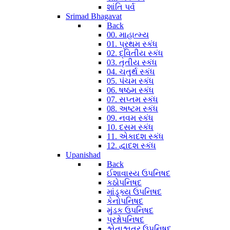
શાંતિ પર્વ
Srimad Bhagavat
Back
00. માહાત્મ્ય
01. પ્રથમ સ્કંધ
02. દ્વિતીય સ્કંધ
03. તૃતીય સ્કંધ
04. ચતુર્થ સ્કંધ
05. પંચમ સ્કંધ
06. ષષ્ઠમ સ્કંધ
07. સપ્તમ સ્કંધ
08. અષ્ટમ સ્કંધ
09. નવમ સ્કંધ
10. દસમ સ્કંધ
11. એકાદશ સ્કંધ
12. દ્વાદશ સ્કંધ
Upanishad
Back
ઈશાવાસ્ય ઉપનિષદ
કઠોપનિષદ
માંડૂક્ય ઉપનિષદ
કેનોપનિષદ
મુંડક ઉપનિષદ
પ્રશ્નોપનિષદ
શ્વેતાશ્વતર ઉપનિષદ