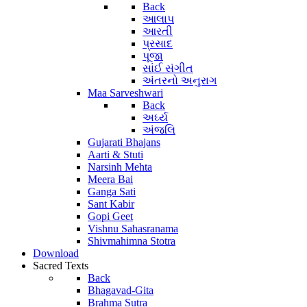
Back
આલાપ
આરતી
પ્રસાદ
પૂજા
સાંઈ સંગીત
અંતરનો અનુરાગ
Maa Sarveshwari
Back
અર્ઘ્ય
અંજલિ
Gujarati Bhajans
Aarti & Stuti
Narsinh Mehta
Meera Bai
Ganga Sati
Sant Kabir
Gopi Geet
Vishnu Sahasranama
Shivmahimna Stotra
Download
Sacred Texts
Back
Bhagavad-Gita
Brahma Sutra