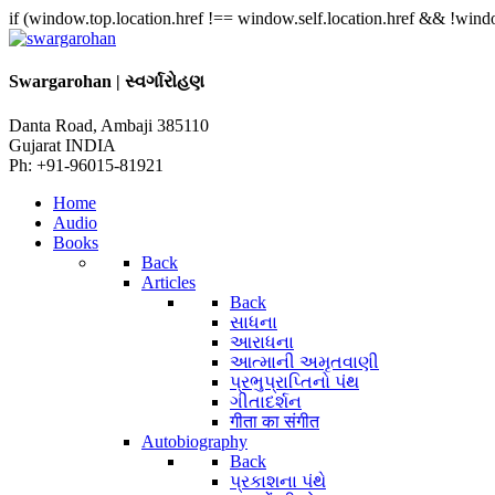
if (window.top.location.href !== window.self.location.href && !windo
Swargarohan | સ્વર્ગારોહણ
Danta Road, Ambaji 385110
Gujarat INDIA
Ph: +91-96015-81921
Home
Audio
Books
Back
Articles
Back
સાધના
આરાધના
આત્માની અમૃતવાણી
પ્રભુપ્રાપ્તિનો પંથ
ગીતાદર્શન
गीता का संगीत
Autobiography
Back
પ્રકાશના પંથે