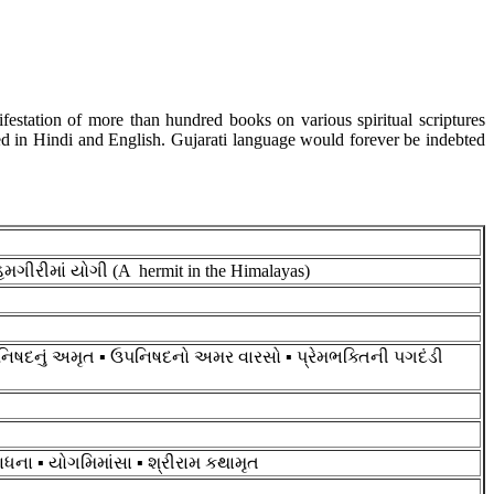
festation of more than hundred books on various spiritual scriptures
ated in Hindi and English. Gujarati language would forever be indebted
હિમગીરીમાં યોગી (A hermit in the Himalayas)
ઉપનિષદનું અમૃત ▪ ઉપનિષદનો અમર વારસો ▪ પ્રેમભક્તિની પગદંડી
સાધના ▪ યોગમિમાંસા ▪ શ્રીરામ કથામૃત