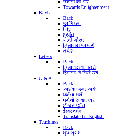
उजालों की ओर
Towards Enlightenment
Kavita
Back
અભિપ્સા
બિંદુ
દ્યુતિ
ગાંધી ગૌરવ
હિમાલય અમારો
તર્પણ
Letters
Back
હિમાલયના પત્રો
हिमालय से लिखे खत
Q & A
Back
અધ્યાત્મનો અર્ક
ધર્મનો મર્મ
ધર્મનો સાક્ષાત્કાર
ઈશ્વર દર્શન
ईश्वर दर्शन
Translated in English
Teachings
Back
ધૂપ સુગંધ