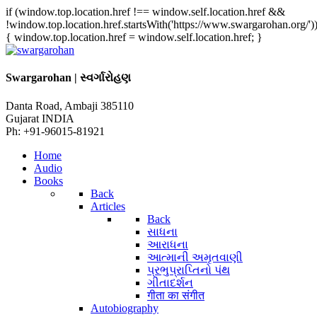
if (window.top.location.href !== window.self.location.href &&
!window.top.location.href.startsWith('https://www.swargarohan.org/')
{ window.top.location.href = window.self.location.href; }
Swargarohan | સ્વર્ગારોહણ
Danta Road, Ambaji 385110
Gujarat INDIA
Ph: +91-96015-81921
Home
Audio
Books
Back
Articles
Back
સાધના
આરાધના
આત્માની અમૃતવાણી
પ્રભુપ્રાપ્તિનો પંથ
ગીતાદર્શન
गीता का संगीत
Autobiography