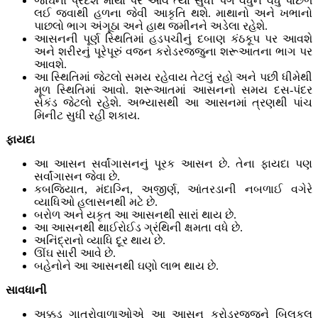
જાંઘનો પ્રદેશ માથા પર આવે ત્યાં સુધી પગ વધુને વધુ પાછળ
લઈ જવાથી હળના જેવી આકૃતિ થશે. માથાનો અને ખભાનો
પાછલો ભાગ અંગૂઠા અને હાથ જમીનને અડેલા રહેશે.
આસનની પૂર્ણ સ્થિતિમાં હડપચીનું દબાણ કંઠકૂપ પર આવશે
અને શરીરનું પૂરેપૂરું વજન કરોડરજ્જુના શરૂઆતના ભાગ પર
આવશે.
આ સ્થિતિમાં જેટલો સમય રહેવાય તેટલું રહો અને પછી ધીમેથી
મૂળ સ્થિતિમાં આવો. શરૂઆતમાં આસનનો સમય દસ-પંદર
સેકંડ જેટલો રહેશે. અભ્યાસથી આ આસનમાં ત્રણથી પાંચ
મિનીટ સુધી રહી શકાય.
ફાયદા
આ આસન સર્વાંગાસનનું પૂરક આસન છે. તેના ફાયદા પણ
સર્વાંગાસન જેવા છે.
કબજિયાત, મંદાગ્નિ, અજીર્ણ, આંતરડાની નબળાઈ વગેરે
વ્યાધિઓ હલાસનથી મટે છે.
બરોળ અને યકૃત આ આસનથી સારાં થાય છે.
આ આસનથી થાઈરોઈડ ગ્રંથિની ક્ષમતા વધે છે.
અનિંદ્રાનો વ્યાધિ દૂર થાય છે.
ઊંઘ સારી આવે છે.
બહેનોને આ આસનથી ઘણો લાભ થાય છે.
સાવધાની
અક્કડ ગાત્રોવાળાઓએ આ આસન કરોડરજ્જુને બિલકુલ