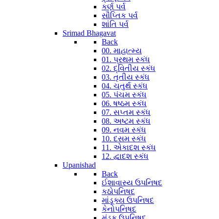
કર્ણ પર્વ
સૌપ્તિક પર્વ
શાંતિ પર્વ
Srimad Bhagavat
Back
00. માહાત્મ્ય
01. પ્રથમ સ્કંધ
02. દ્વિતીય સ્કંધ
03. તૃતીય સ્કંધ
04. ચતુર્થ સ્કંધ
05. પંચમ સ્કંધ
06. ષષ્ઠમ સ્કંધ
07. સપ્તમ સ્કંધ
08. અષ્ટમ સ્કંધ
09. નવમ સ્કંધ
10. દસમ સ્કંધ
11. એકાદશ સ્કંધ
12. દ્વાદશ સ્કંધ
Upanishad
Back
ઈશાવાસ્ય ઉપનિષદ
કઠોપનિષદ
માંડૂક્ય ઉપનિષદ
કેનોપનિષદ
મુંડક ઉપનિષદ