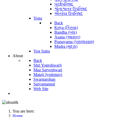
પ્રશ્નોપનિષદ
શ્વેતાશ્વતર ઉપનિષદ
ઐતરેય ઉપનિષદ
Yoga
Back
Kriya (ક્રિયા)
Bandha (બંધ)
Asana (આસન)
Pranayama (પ્રાણાયામ)
Mudra (મુદ્રા)
Yog Sutra
About
Back
Shri Yogeshwarji
Maa Sarveshwari
Mataji Jyotirmayi
Swargarohan
Sarvamangal
Web Site
You are here:
Home