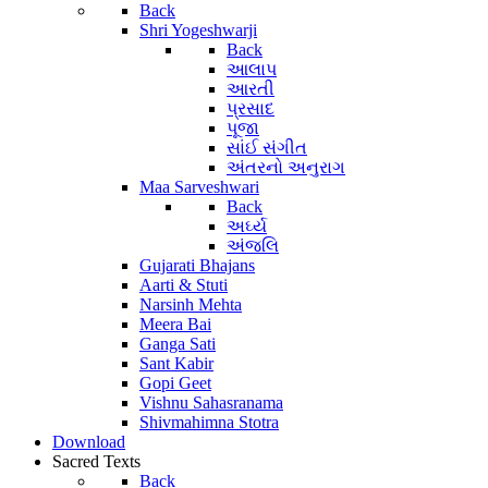
Back
Shri Yogeshwarji
Back
આલાપ
આરતી
પ્રસાદ
પૂજા
સાંઈ સંગીત
અંતરનો અનુરાગ
Maa Sarveshwari
Back
અર્ઘ્ય
અંજલિ
Gujarati Bhajans
Aarti & Stuti
Narsinh Mehta
Meera Bai
Ganga Sati
Sant Kabir
Gopi Geet
Vishnu Sahasranama
Shivmahimna Stotra
Download
Sacred Texts
Back