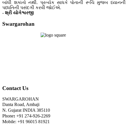
બાંધી શકાતો નથી. પ્રત્યેક સાધકે પોતાની રૂચિ મુજબ ધ્યાનની
પધ્ધતિની પસંદગી કરવી જોઈએ.
- શ્રી યોગેશ્વરજી
Swargarohan
Contact Us
SWARGAROHAN
Danta Road, Ambaji
N. Gujarat INDIA 385110
Phone
:
+91 274-926-2269
Mobile: +91 96015 81921