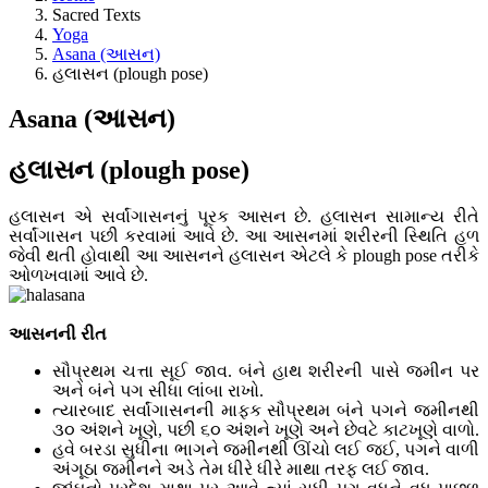
Sacred Texts
Yoga
Asana (આસન)
હલાસન (plough pose)
Asana (આસન)
હલાસન (plough pose)
હલાસન એ સર્વાંગાસનનું પૂરક આસન છે. હલાસન સામાન્ય રીતે
સર્વાંગાસન પછી કરવામાં આવે છે. આ આસનમાં શરીરની સ્થિતિ હળ
જેવી થતી હોવાથી આ આસનને હલાસન એટલે કે plough pose તરીકે
ઓળખવામાં આવે છે.
આસનની રીત
સૌપ્રથમ ચત્તા સૂઈ જાવ. બંને હાથ શરીરની પાસે જમીન પર
અને બંને પગ સીધા લાંબા રાખો.
ત્યારબાદ સર્વાંગાસનની માફક સૌપ્રથમ બંને પગને જમીનથી
૩૦ અંશને ખૂણે, પછી ૬૦ અંશને ખૂણે અને છેવટે કાટખૂણે વાળો.
હવે બરડા સુધીના ભાગને જમીનથી ઊંચો લઈ જઈ, પગને વાળી
અંગૂઠા જમીનને અડે તેમ ધીરે ધીરે માથા તરફ લઈ જાવ.