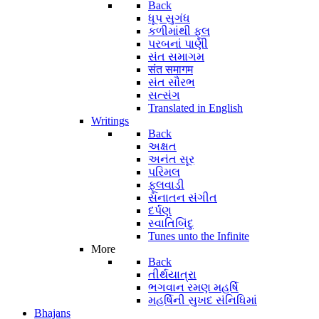
Back
ધૂપ સુગંધ
કળીમાંથી ફૂલ
પરબનાં પાણી
સંત સમાગમ
संत समागम
સંત સૌરભ
સત્સંગ
Translated in English
Writings
Back
અક્ષત
અનંત સૂર
પરિમલ
ફૂલવાડી
સનાતન સંગીત
દર્પણ
સ્વાતિબિંદુ
Tunes unto the Infinite
More
Back
તીર્થયાત્રા
ભગવાન રમણ મહર્ષિ
મહર્ષિની સુખદ સંનિધિમાં
Bhajans