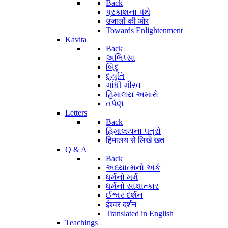
Back
પ્રકાશના પંથે
उजालों की ओर
Towards Enlightenment
Kavita
Back
અભિપ્સા
બિંદુ
દ્યુતિ
ગાંધી ગૌરવ
હિમાલય અમારો
તર્પણ
Letters
Back
હિમાલયના પત્રો
हिमालय से लिखे खत
Q & A
Back
અધ્યાત્મનો અર્ક
ધર્મનો મર્મ
ધર્મનો સાક્ષાત્કાર
ઈશ્વર દર્શન
ईश्वर दर्शन
Translated in English
Teachings