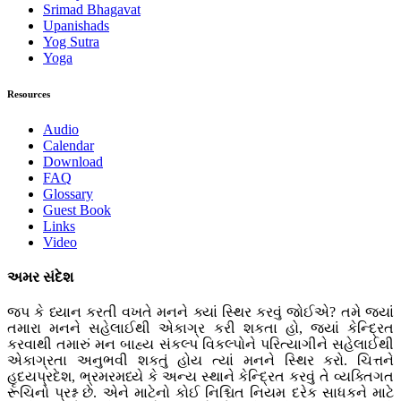
Srimad Bhagavat
Upanishads
Yog Sutra
Yoga
Resources
Audio
Calendar
Download
FAQ
Glossary
Guest Book
Links
Video
અમર સંદેશ
જપ કે ધ્યાન કરતી વખતે મનને ક્યાં સ્થિર કરવું જોઈએ? તમે જ્યાં
તમારા મનને સહેલાઈથી એકાગ્ર કરી શકતા હો, જ્યાં કેન્દ્રિત
કરવાથી તમારું મન બાહ્ય સંકલ્પ વિકલ્પોને પરિત્યાગીને સહેલાઈથી
એકાગ્રતા અનુભવી શકતું હોય ત્યાં મનને સ્થિર કરો. ચિત્તને
હૃદયપ્રદેશ, ભ્રમરમધ્યે કે અન્ય સ્થાને કેન્દ્રિત કરવું તે વ્યક્તિગત
રૂચિનો પ્રશ્ન છે. એને માટેનો કોઈ નિશ્ચિત નિયમ દરેક સાધકને માટે