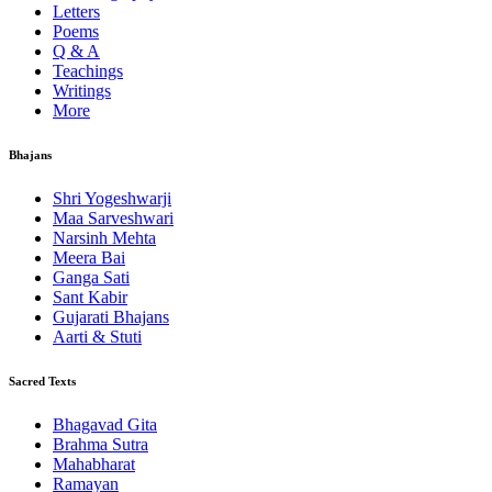
Letters
Poems
Q & A
Teachings
Writings
More
Bhajans
Shri Yogeshwarji
Maa Sarveshwari
Narsinh Mehta
Meera Bai
Ganga Sati
Sant Kabir
Gujarati Bhajans
Aarti & Stuti
Sacred Texts
Bhagavad Gita
Brahma Sutra
Mahabharat
Ramayan