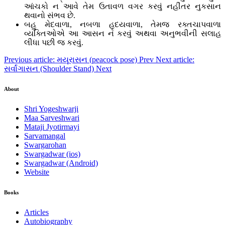
આંચકો ન આવે તેમ ઉતાવળ વગર કરવું નહીંતર નુકસાન
થવાનો સંભવ છે.
બહુ મેદવાળા, નબળા હૃદયવાળા, તેમજ રક્તચાપવાળા
વ્યક્તિઓએ આ આસન ન કરવું અથવા અનુભવીની સલાહ
લીધા પછી જ કરવું.
Previous article: મયૂરાસન (peacock pose)
Prev
Next article:
સર્વાંગાસન (Shoulder Stand)
Next
About
Shri Yogeshwarji
Maa Sarveshwari
Mataji Jyotirmayi
Sarvamangal
Swargarohan
Swargadwar (ios)
Swargadwar (Android)
Website
Books
Articles
Autobiography