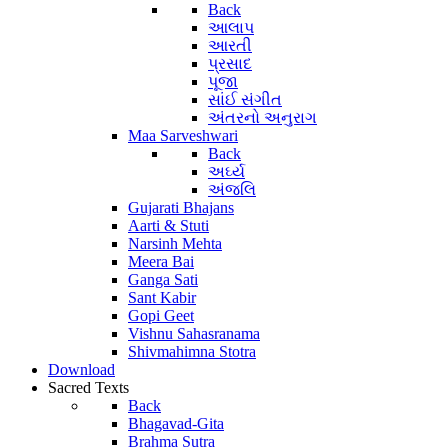
Back
આલાપ
આરતી
પ્રસાદ
પૂજા
સાંઈ સંગીત
અંતરનો અનુરાગ
Maa Sarveshwari
Back
અર્ઘ્ય
અંજલિ
Gujarati Bhajans
Aarti & Stuti
Narsinh Mehta
Meera Bai
Ganga Sati
Sant Kabir
Gopi Geet
Vishnu Sahasranama
Shivmahimna Stotra
Download
Sacred Texts
Back
Bhagavad-Gita
Brahma Sutra