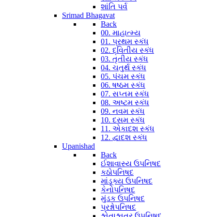
શાંતિ પર્વ
Srimad Bhagavat
Back
00. માહાત્મ્ય
01. પ્રથમ સ્કંધ
02. દ્વિતીય સ્કંધ
03. તૃતીય સ્કંધ
04. ચતુર્થ સ્કંધ
05. પંચમ સ્કંધ
06. ષષ્ઠમ સ્કંધ
07. સપ્તમ સ્કંધ
08. અષ્ટમ સ્કંધ
09. નવમ સ્કંધ
10. દસમ સ્કંધ
11. એકાદશ સ્કંધ
12. દ્વાદશ સ્કંધ
Upanishad
Back
ઈશાવાસ્ય ઉપનિષદ
કઠોપનિષદ
માંડૂક્ય ઉપનિષદ
કેનોપનિષદ
મુંડક ઉપનિષદ
પ્રશ્નોપનિષદ
શ્વેતાશ્વતર ઉપનિષદ