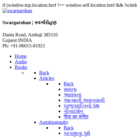
if (window.top.location.href !== window.self.location.href && !windo
Swargarohan | સ્વર્ગારોહણ
Danta Road, Ambaji 385110
Gujarat INDIA
Ph: +91-96015-81921
Home
Audio
Books
Back
Articles
Back
સાધના
આરાધના
આત્માની અમૃતવાણી
પ્રભુપ્રાપ્તિનો પંથ
ગીતાદર્શન
गीता का संगीत
Autobiography
Back
પ્રકાશના પંથે