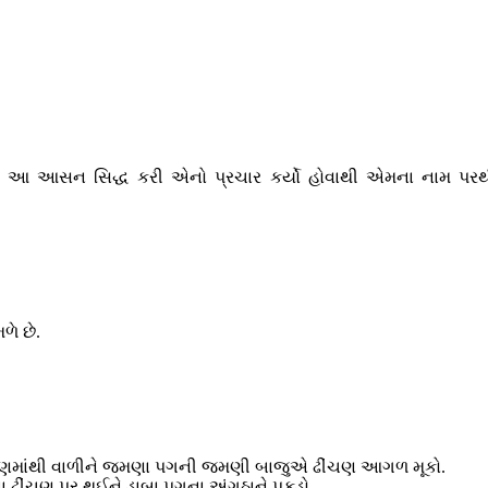
ીએ આ આસન સિદ્ધ કરી એનો પ્રચાર કર્યો હોવાથી એમના નામ પરથી આ 
ળે છે.
ીંચણમાંથી વાળીને જમણા પગની જમણી બાજુએ ઢીંચણ આગળ મૂકો.
 ઢીંચણ પર થઈને ડાબા પગના અંગુઠાને પકડો.