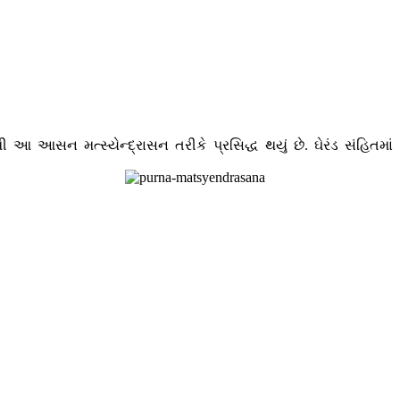
આસન મત્સ્યેન્દ્રાસન તરીકે પ્રસિદ્ધ થયું છે. ઘેરંડ સંહિતમાં