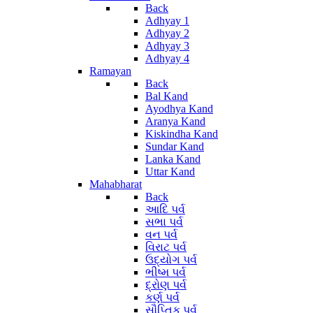
Back
Adhyay 1
Adhyay 2
Adhyay 3
Adhyay 4
Ramayan
Back
Bal Kand
Ayodhya Kand
Aranya Kand
Kiskindha Kand
Sundar Kand
Lanka Kand
Uttar Kand
Mahabharat
Back
આદિ પર્વ
સભા પર્વ
વન પર્વ
વિરાટ પર્વ
ઉદ્યોગ પર્વ
ભીષ્મ પર્વ
દ્રોણ પર્વ
કર્ણ પર્વ
સૌપ્તિક પર્વ