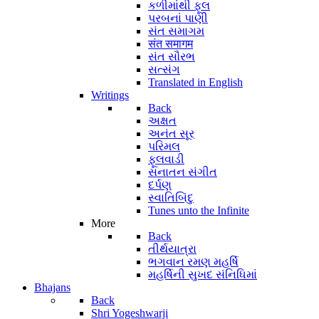
કળીમાંથી ફૂલ
પરબનાં પાણી
સંત સમાગમ
संत समागम
સંત સૌરભ
સત્સંગ
Translated in English
Writings
Back
અક્ષત
અનંત સૂર
પરિમલ
ફૂલવાડી
સનાતન સંગીત
દર્પણ
સ્વાતિબિંદુ
Tunes unto the Infinite
More
Back
તીર્થયાત્રા
ભગવાન રમણ મહર્ષિ
મહર્ષિની સુખદ સંનિધિમાં
Bhajans
Back
Shri Yogeshwarji