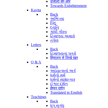
उजालों की ओर
Towards Enlightenment
Kavita
Back
અભિપ્સા
બિંદુ
દ્યુતિ
ગાંધી ગૌરવ
હિમાલય અમારો
તર્પણ
Letters
Back
હિમાલયના પત્રો
हिमालय से लिखे खत
Q & A
Back
અધ્યાત્મનો અર્ક
ધર્મનો મર્મ
ધર્મનો સાક્ષાત્કાર
ઈશ્વર દર્શન
ईश्वर दर्शन
Translated in English
Teachings
Back
ધૂપ સુગંધ