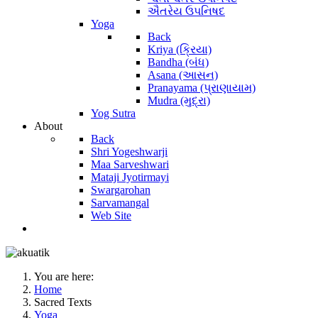
ઐતરેય ઉપનિષદ
Yoga
Back
Kriya (ક્રિયા)
Bandha (બંધ)
Asana (આસન)
Pranayama (પ્રાણાયામ)
Mudra (મુદ્રા)
Yog Sutra
About
Back
Shri Yogeshwarji
Maa Sarveshwari
Mataji Jyotirmayi
Swargarohan
Sarvamangal
Web Site
You are here:
Home
Sacred Texts
Yoga