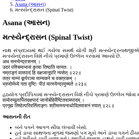
Asana (આસન)
મત્સ્યેન્દ્રાસન (Spinal Twist)
Asana (આસન)
મત્સ્યેન્દ્રાસન (Spinal Twist)
નાથ સંપ્રદાયમાં થઈ ગયેલા સમર્થ યોગી શ્રી મત્સ્યેન્દ્રનાથજ
મત્સ્યેનદ્રાસન વિશે નીચે પ્રમાણે ઉલ્લેખ કરવામાં આવ્યો છે.
अथ मत्स्येन्द्रासनम् ।
उदरं पश्चिमाभासं कृत्वा तिष्ठति यत्नतः ।
नम्राङ्गं वामपादं हि दक्षजानूपरि न्यसेत् ॥२२॥
तत्र याम्यं कूर्परञ्च याम्यकरे च वक्त्रकम् ।
भ्रुवोर्मध्ये गता दृष्टिः पीठं मात्स्येन्द्रमुच्यते ॥२३॥
હઠયોગ પ્રદીપિકામાં મત્સ્યેન્દ્રાસન વિશે નીચે પ્રમાણે ઉલ્લેખ જોવા મ
वामोरुमूलार्पितदक्षपादं जानोर्बहिर्वेष्टितवामपादम् ।
प्रगृह्य तिष्ठेत्परिवर्तिताङ्गः श्रीमत्स्यनाथोदितमासनं स्यात् ॥२८॥
આસનની રીત
બંને પગને આગળ સીધા લંબાવી બેસો.
હવે ડાબા સાથળના મૂળમાં જમણો પગ મૂકો અને ડાબા પગને ઢ
હવે શરીરને ડાબી બાજુ મરોડ આપીને જમણા હાથને ડાબી બાજુના