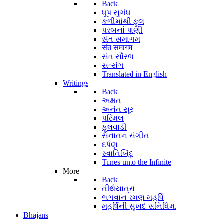
Back
ધૂપ સુગંધ
કળીમાંથી ફૂલ
પરબનાં પાણી
સંત સમાગમ
संत समागम
સંત સૌરભ
સત્સંગ
Translated in English
Writings
Back
અક્ષત
અનંત સૂર
પરિમલ
ફૂલવાડી
સનાતન સંગીત
દર્પણ
સ્વાતિબિંદુ
Tunes unto the Infinite
More
Back
તીર્થયાત્રા
ભગવાન રમણ મહર્ષિ
મહર્ષિની સુખદ સંનિધિમાં
Bhajans