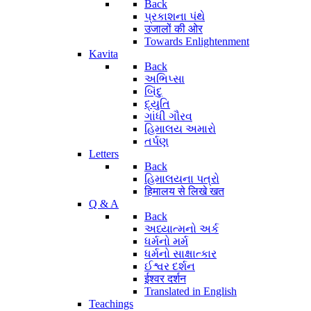
Back
પ્રકાશના પંથે
उजालों की ओर
Towards Enlightenment
Kavita
Back
અભિપ્સા
બિંદુ
દ્યુતિ
ગાંધી ગૌરવ
હિમાલય અમારો
તર્પણ
Letters
Back
હિમાલયના પત્રો
हिमालय से लिखे खत
Q & A
Back
અધ્યાત્મનો અર્ક
ધર્મનો મર્મ
ધર્મનો સાક્ષાત્કાર
ઈશ્વર દર્શન
ईश्वर दर्शन
Translated in English
Teachings