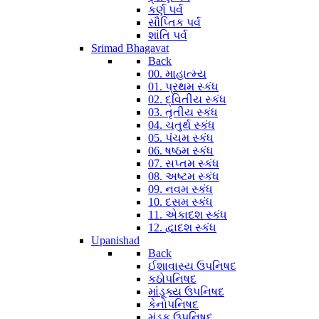
કર્ણ પર્વ
સૌપ્તિક પર્વ
શાંતિ પર્વ
Srimad Bhagavat
Back
00. માહાત્મ્ય
01. પ્રથમ સ્કંધ
02. દ્વિતીય સ્કંધ
03. તૃતીય સ્કંધ
04. ચતુર્થ સ્કંધ
05. પંચમ સ્કંધ
06. ષષ્ઠમ સ્કંધ
07. સપ્તમ સ્કંધ
08. અષ્ટમ સ્કંધ
09. નવમ સ્કંધ
10. દસમ સ્કંધ
11. એકાદશ સ્કંધ
12. દ્વાદશ સ્કંધ
Upanishad
Back
ઈશાવાસ્ય ઉપનિષદ
કઠોપનિષદ
માંડૂક્ય ઉપનિષદ
કેનોપનિષદ
મુંડક ઉપનિષદ