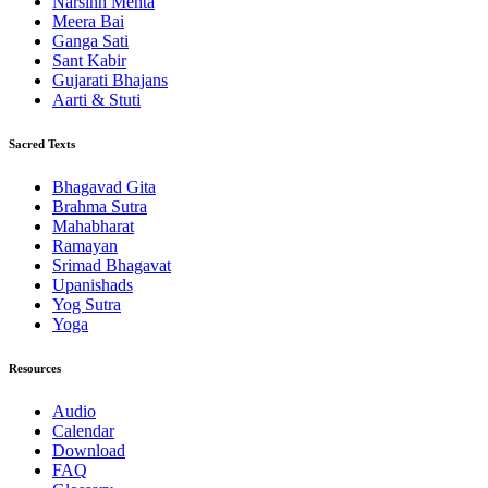
Narsinh Mehta
Meera Bai
Ganga Sati
Sant Kabir
Gujarati Bhajans
Aarti & Stuti
Sacred Texts
Bhagavad Gita
Brahma Sutra
Mahabharat
Ramayan
Srimad Bhagavat
Upanishads
Yog Sutra
Yoga
Resources
Audio
Calendar
Download
FAQ