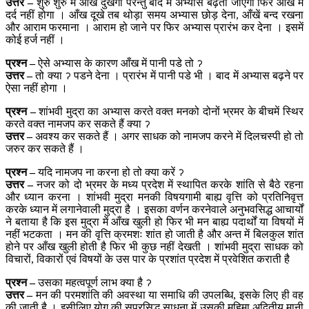
उत्तर –
शुरु शुरु में आँख दुखेगी परन्तु बाद में अभ्यास बढ़ता जाएगा फिर आँख में
दर्द नहीं होगा । आँख दूखे तब थोड़ा समय अभ्यास छोड़ देना, आँखें बन्द रखना
और आराम फरमाना । आराम हो जाने पर फिर अभ्यास प्रारंभ कर देना । इसमें
कोई हर्ज नहीं ।
प्रश्न –
ऐसे अभ्यास के कारण आँख में पानी पडे तो ॽ
उत्तर –
तो क्या ॽ पडने देना । प्रारंभ में पानी पडे भी । बाद में अभ्यास बढ़ने पर
ऐसा नहीं होगा ।
प्रश्न –
शांभवी मुद्रा का अभ्यास करते वक्त मनको दोनों भ्रमर के बीचमें स्थिर
करते वक्त नामजप कर सकते हैं क्या ॽ
उत्तर –
अवश्य कर सकते हैं । अगर साधक को नामजप करने में दिलचस्पी हो तो
जरुर कर सकते हैं ।
प्रश्न –
यदि नामजप ना करना हो तो क्या करें ॽ
उत्तर –
नजर को दो भ्रमर के मध्य प्रदेश में स्थापित करके शांति से बैठे रहना
और ध्यान करना । शांभवी मुद्रा मनकी विषयगामी बाह्य वृत्ति को प्रतिनिवृत्त
करके ध्यान में लगानेवाली मुद्रा है । इसका वर्णन करनेवाले अनुभवसिद्ध आचार्यों
ने बताया है कि इस मुद्रा में आँख खुली हो फिर भी मन बाह्य पदार्थों या विषयों में
नहीं भटकता । मन की वृत्ति क्रमशः शांत हो जाती है और अन्त में बिलकुल शांत
होने पर आँख खुली होती है फिर भी कुछ नहीं देखती । शांभवी मुद्रा साधक को
विचारों, विकारों एवं विषयों के उस पार के प्रशांत प्रदेश में प्रवेशित कराती है
प्रश्न –
उसका महत्वपूर्ण लाभ क्या है ॽ
उत्तर –
मन की परमशांति की अवस्था या समाधि की उपलब्धि, इसके लिए ही वह
की जाती है । इसीलिए योग की सुप्रसिद्ध साधना में उसकी महिमा अद्वितीय मानी