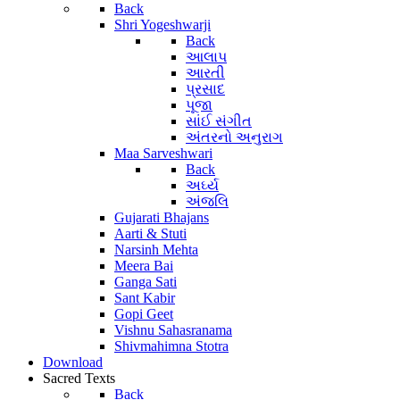
Back
Shri Yogeshwarji
Back
આલાપ
આરતી
પ્રસાદ
પૂજા
સાંઈ સંગીત
અંતરનો અનુરાગ
Maa Sarveshwari
Back
અર્ઘ્ય
અંજલિ
Gujarati Bhajans
Aarti & Stuti
Narsinh Mehta
Meera Bai
Ganga Sati
Sant Kabir
Gopi Geet
Vishnu Sahasranama
Shivmahimna Stotra
Download
Sacred Texts
Back