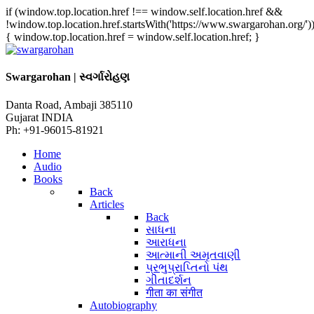
if (window.top.location.href !== window.self.location.href &&
!window.top.location.href.startsWith('https://www.swargarohan.org/')
{ window.top.location.href = window.self.location.href; }
Swargarohan | સ્વર્ગારોહણ
Danta Road, Ambaji 385110
Gujarat INDIA
Ph: +91-96015-81921
Home
Audio
Books
Back
Articles
Back
સાધના
આરાધના
આત્માની અમૃતવાણી
પ્રભુપ્રાપ્તિનો પંથ
ગીતાદર્શન
गीता का संगीत
Autobiography