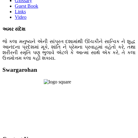
Glossary
Guest Book
Links
Video
અમર સંદેશ
જે કલા મનુષ્યને એની સાંપ્રત દશામાંથી ઊંચકીને સાત્વિક ને શુદ્ધ
આનંદના પ્રદેશમાં મૂકે, શાંતિ ને પ્રેમના પ્રવાહમાં વહેતો કરે, તથા
શરીરની સ્મૃતિ પણ ભુલાવે એટલે કે આત્મા સાથે એક કરે, તે કલા
ઉત્તમોત્તમ કલા કહી શકાય.
Swargarohan