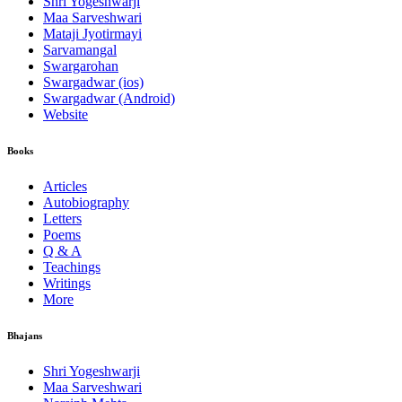
Shri Yogeshwarji
Maa Sarveshwari
Mataji Jyotirmayi
Sarvamangal
Swargarohan
Swargadwar (ios)
Swargadwar (Android)
Website
Books
Articles
Autobiography
Letters
Poems
Q & A
Teachings
Writings
More
Bhajans
Shri Yogeshwarji
Maa Sarveshwari