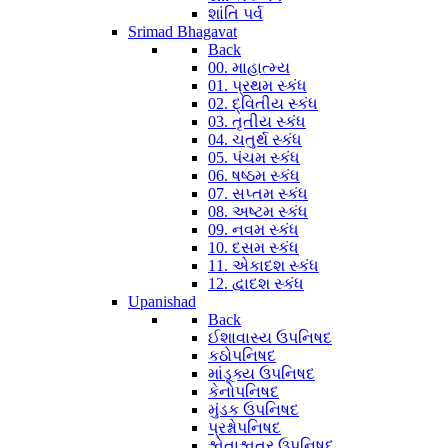
શાંતિ પર્વ
Srimad Bhagavat
Back
00. માહાત્મ્ય
01. પ્રથમ સ્કંધ
02. દ્વિતીય સ્કંધ
03. તૃતીય સ્કંધ
04. ચતુર્થ સ્કંધ
05. પંચમ સ્કંધ
06. ષષ્ઠમ સ્કંધ
07. સપ્તમ સ્કંધ
08. અષ્ટમ સ્કંધ
09. નવમ સ્કંધ
10. દસમ સ્કંધ
11. એકાદશ સ્કંધ
12. દ્વાદશ સ્કંધ
Upanishad
Back
ઈશાવાસ્ય ઉપનિષદ
કઠોપનિષદ
માંડૂક્ય ઉપનિષદ
કેનોપનિષદ
મુંડક ઉપનિષદ
પ્રશ્નોપનિષદ
શ્વેતાશ્વતર ઉપનિષદ