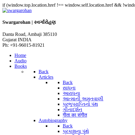
if (window.top.location.href !== window.self.location.href && !windo
Swargarohan | સ્વર્ગારોહણ
Danta Road, Ambaji 385110
Gujarat INDIA
Ph: +91-96015-81921
Home
Audio
Books
Back
Articles
Back
સાધના
આરાધના
આત્માની અમૃતવાણી
પ્રભુપ્રાપ્તિનો પંથ
ગીતાદર્શન
गीता का संगीत
Autobiography
Back
પ્રકાશના પંથે