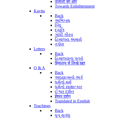
उजालों की ओर
Towards Enlightenment
Kavita
Back
અભિપ્સા
બિંદુ
દ્યુતિ
ગાંધી ગૌરવ
હિમાલય અમારો
તર્પણ
Letters
Back
હિમાલયના પત્રો
हिमालय से लिखे खत
Q & A
Back
અધ્યાત્મનો અર્ક
ધર્મનો મર્મ
ધર્મનો સાક્ષાત્કાર
ઈશ્વર દર્શન
ईश्वर दर्शन
Translated in English
Teachings
Back
ધૂપ સુગંધ