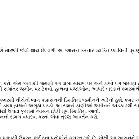
 માછલી જેવો થાય છે. વળી આ આસન કરનાર વ્યક્તિ પ્લાવિની પ્રાણા
માસન કરો. એમ કરવાથી જમણો પગ ડાબા સાથળ પર અને ડાબો પગ જમણા
રની સમાંતર જમીન પર ટેકવો. હાથના પંજાઓના આધારે બરડાને કમરમાંથ
કમરથી નીચેનો ભાગ પદ્માસનની સ્થિતિમાં જમીનને અડેલો હશે. કમર અ
ી ડાબા હાથનો અંગૂઠો પકડો. આ સમયે કોણીઓ જમીનને અડકાડેલી રા
થી ઉલટા ક્રમમાં આસન છોડી મૂળ સ્થિતિમાં આવો.
નો સમય વધારવા કરતાં એવા ત્રણ આવર્તન કરો.
ખભાથી ઉપરના શરીરના પ્રદેશોને કસરત મળે છે. એથી આ આસનને સર્