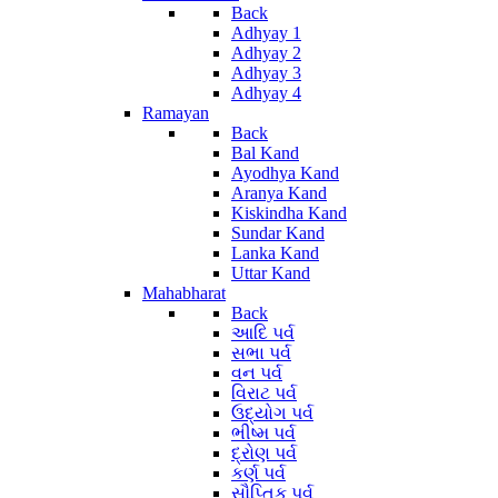
Back
Adhyay 1
Adhyay 2
Adhyay 3
Adhyay 4
Ramayan
Back
Bal Kand
Ayodhya Kand
Aranya Kand
Kiskindha Kand
Sundar Kand
Lanka Kand
Uttar Kand
Mahabharat
Back
આદિ પર્વ
સભા પર્વ
વન પર્વ
વિરાટ પર્વ
ઉદ્યોગ પર્વ
ભીષ્મ પર્વ
દ્રોણ પર્વ
કર્ણ પર્વ
સૌપ્તિક પર્વ