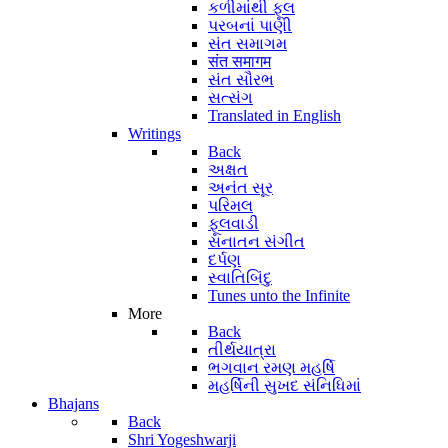
કળીમાંથી ફૂલ
પરબનાં પાણી
સંત સમાગમ
संत समागम
સંત સૌરભ
સત્સંગ
Translated in English
Writings
Back
અક્ષત
અનંત સૂર
પરિમલ
ફૂલવાડી
સનાતન સંગીત
દર્પણ
સ્વાતિબિંદુ
Tunes unto the Infinite
More
Back
તીર્થયાત્રા
ભગવાન રમણ મહર્ષિ
મહર્ષિની સુખદ સંનિધિમાં
Bhajans
Back
Shri Yogeshwarji