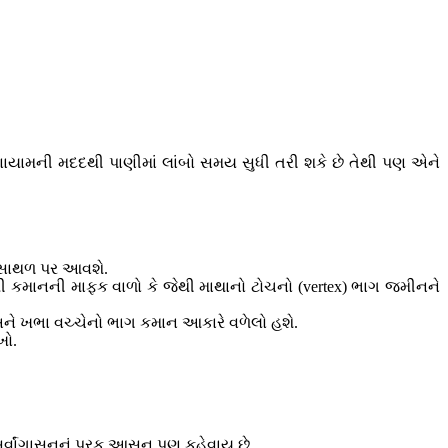
યામની મદદથી પાણીમાં લાંબો સમય સુધી તરી શકે છે તેથી પણ એને
 સાથળ પર આવશે.
ી કમાનની માફક વાળો કે જેથી માથાનો ટોચનો (vertex) ભાગ જમીનને
ને ખભા વચ્ચેનો ભાગ કમાન આકારે વળેલો હશે.
ખો.
વાંગાસનનું પૂરક આસન પણ કહેવાય છે.