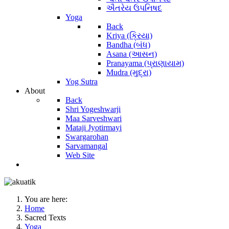
ઐતરેય ઉપનિષદ
Yoga
Back
Kriya (ક્રિયા)
Bandha (બંધ)
Asana (આસન)
Pranayama (પ્રાણાયામ)
Mudra (મુદ્રા)
Yog Sutra
About
Back
Shri Yogeshwarji
Maa Sarveshwari
Mataji Jyotirmayi
Swargarohan
Sarvamangal
Web Site
You are here:
Home
Sacred Texts
Yoga