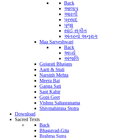
Back
આલાપ
આરતી
પ્રસાદ
પૂજા
સાંઈ સંગીત
અંતરનો અનુરાગ
Maa Sarveshwari
Back
અર્ઘ્ય
અંજલિ
Gujarati Bhajans
Aarti & Stuti
Narsinh Mehta
Meera Bai
Ganga Sati
Sant Kabir
Gopi Geet
Vishnu Sahasranama
Shivmahimna Stotra
Download
Sacred Texts
Back
Bhagavad-Gita
Brahma Sutra