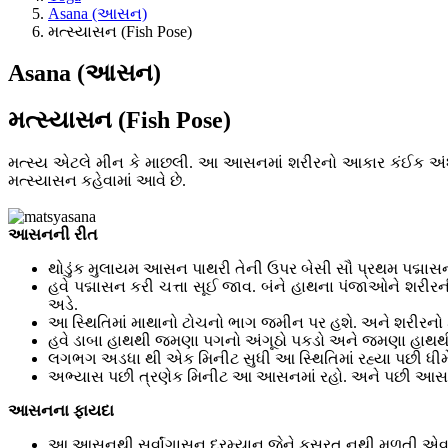
Asana (આસન)
મત્સ્યાસન (Fish Pose)
Asana (આસન)
મત્સ્યાસન (Fish Pose)
મત્સ્ય એટલે મીન કે માછલી. આ આસનમાં શરીરનો આકાર કંઈક અંશે
મત્સ્યાસન કહેવામાં આવે છે.
આસનની રીત
થોડુંક મુલાયમ આસન પાથરી તેની ઉપર બેસી સૌ પ્રથમ પદ્
હવે પદ્માસન કરી ચત્તા સૂઈ જાવ. બંને હાથના પંજાઓને શરી
અડે.
આ સ્થિતિમાં માથાનો ટોચનો ભાગ જમીન પર હશે. અને શરીરનો 
હવે ડાબા હાથથી જમણા પગનો અંગૂઠો પકડો અને જમણા હાથથ
લગભગ અડધા થી એક મિનીટ સુધી આ સ્થિતિમાં રહ્યા પછી ધીમે
અભ્યાસ પછી ત્રણેક મિનીટ આ આસનમાં રહો. અને પછી આસન
આસનના ફાયદા
આ આસનથી સર્વાંગાસન દરમ્યાન જેને કસરત નથી મળતી એવા 